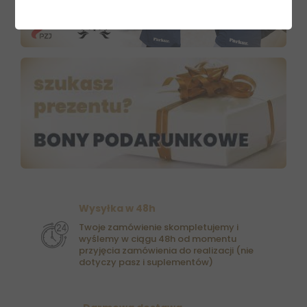
Wysyłka w 48h
Twoje zamówienie skompletujemy i
wyślemy w ciągu 48h od momentu
przyjęcia zamówienia do realizacji (nie
dotyczy pasz i suplementów)