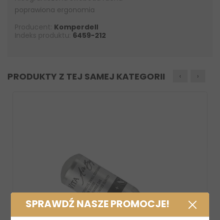
poprawiona ergonomia
Producent:
Komperdell
Indeks produktu:
6459-212
PRODUKTY Z TEJ SAMEJ KATEGORII
‹
›
SPRAWDŹ NASZE PROMOCJE!