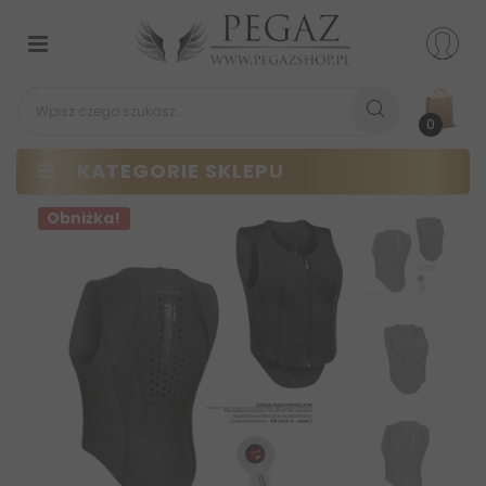
Przełącz
nawigacji
0
KATEGORIE SKLEPU
Obniżka!