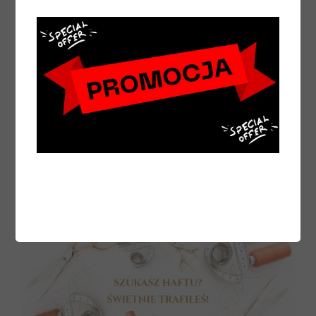
eredus -
Pianka czyszcząca do kamizelek wybuch
Effol HEY Airbag Activ Cleaner
69,00 zł
DO KOSZYKA