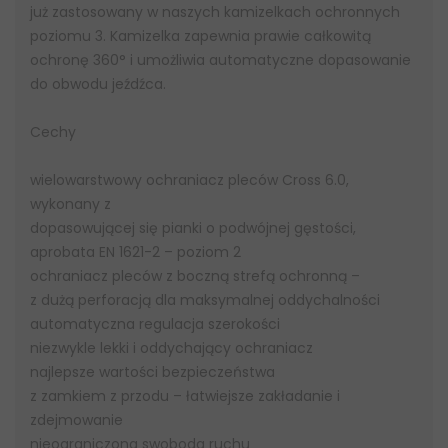
już zastosowany w naszych kamizelkach ochronnych
poziomu 3. Kamizelka zapewnia prawie całkowitą
ochronę 360° i umożliwia automatyczne dopasowanie
do obwodu jeźdźca.
Cechy
wielowarstwowy ochraniacz pleców Cross 6.0,
wykonany z
dopasowującej się pianki o podwójnej gęstości,
aprobata EN 1621-2 – poziom 2
ochraniacz pleców z boczną strefą ochronną –
z dużą perforacją dla maksymalnej oddychalności
automatyczna regulacja szerokości
niezwykle lekki i oddychający ochraniacz
najlepsze wartości bezpieczeństwa
z zamkiem z przodu – łatwiejsze zakładanie i
zdejmowanie
nieograniczona swoboda ruchu