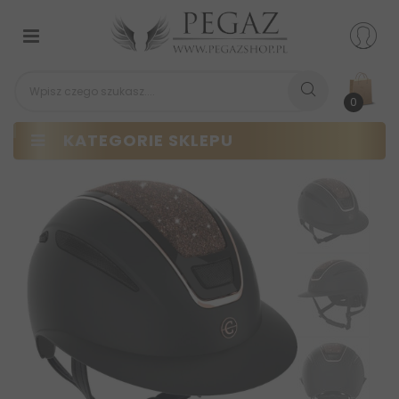
Przełącz
nawigacji
0
KATEGORIE SKLEPU