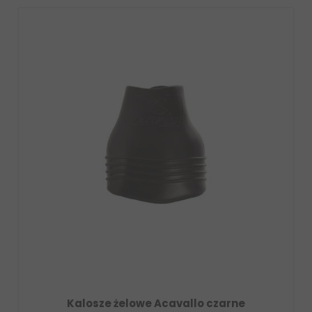
e Acavallo czarne
Ochraniacze Veredus O