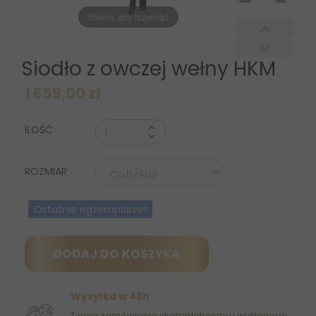
Stuknij, aby rozwinąć
Siodło z owczej wełny HKM
1 659,00 zł
ILOŚĆ
ROZMIAR
Ostatnie egzemplarze!
DODAJ DO KOSZYKA
Wysyłka w 48h
Twoje zamówienie skompletujemy i wyślemy w