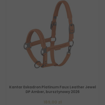
tinum Faux Leather Jewel
Zabawka dla konia Esk
ursztynowy 2026
Amber, burszt
9,00 zł
129,00