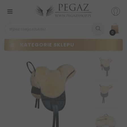
Przełącz
nawigacji
0
KATEGORIE SKLEPU