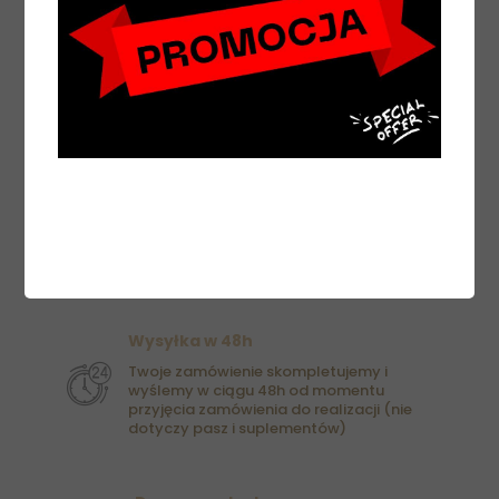
Wysyłka w 48h
Twoje zamówienie skompletujemy i
wyślemy w ciągu 48h od momentu
przyjęcia zamówienia do realizacji (nie
dotyczy pasz i suplementów)