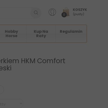
KOSZYK
(pusty)
0
Hobby
Kup Na
Regulamin
Horse
Raty
terkiem HKM Comfort
eski