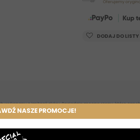
Oferujemy orygin
DODAJ DO LISTY
 wykonany z imitacji skóry. Posiadają mocne rzepy, które zapob
AWDŹ NASZE PROMOCJE!