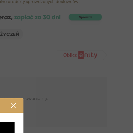
alne produkty sprawdzonych dostawców.
 ŻYCZEŃ
iegają przesuwaniu się.