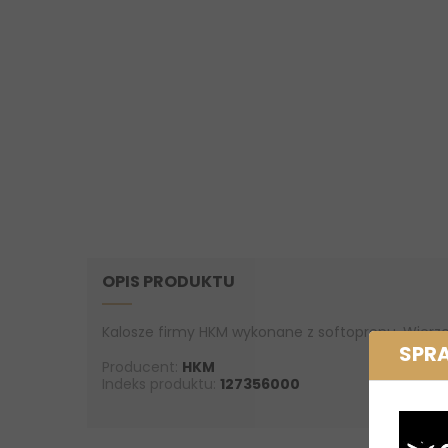
OPIS PRODUKTU
Kalosze firmy HKM wykonane z softoprenu. Wierzch
SPR
Producent:
HKM
Indeks produktu:
127356000