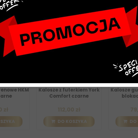
renowe HKM
Kalosze z futerkiem York
Kalosze g
zarne
Comfort czarne
bloka
 zł
112,00 zł
79
OSZYKA
DO KOSZYKA
DO