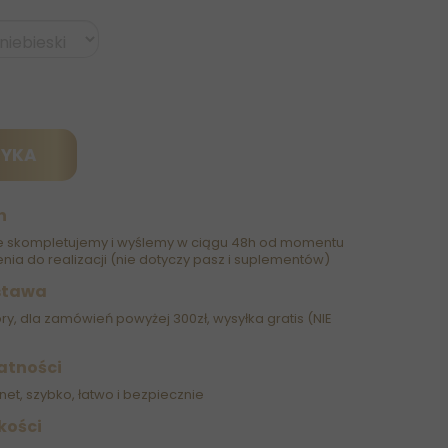
ZYKA
h
 skompletujemy i wyślemy w ciągu 48h od momentu
nia do realizacji (nie dotyczy pasz i suplementów)
stawa
óry, dla zamówień powyżej 300zł, wysyłka gratis (NIE
atności
net, szybko, łatwo i bezpiecznie
kości