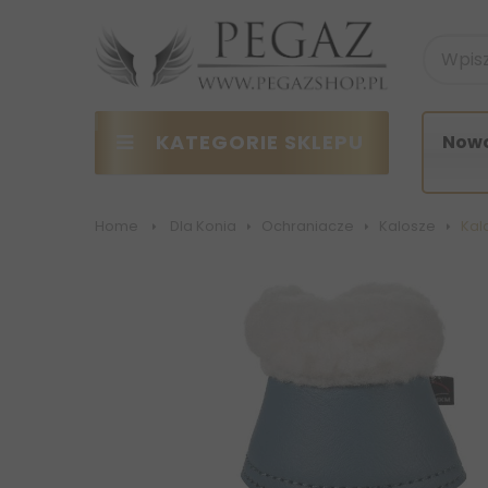
KATEGORIE SKLEPU
Nowo
Home
>
Dla Konia
>
Ochraniacze
>
Kalosze
>
Kal