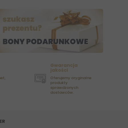
Gwarancja
jakości
et,
Oferujemy oryginalne
produkty
sprawdzonych
dostawców.
ER