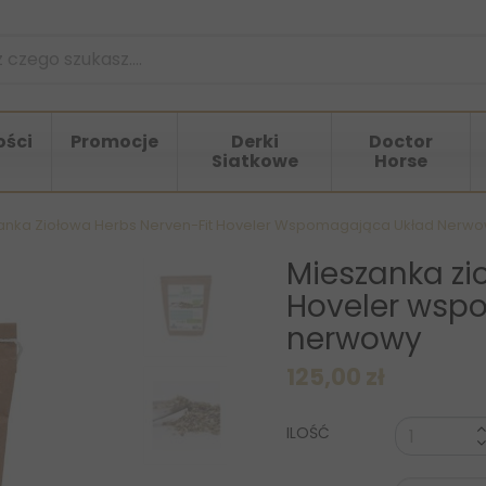
ści
Promocje
Derki
Doctor
Siatkowe
Horse
anka Ziołowa Herbs Nerven-Fit Hoveler Wspomagająca Układ Nerw
Mieszanka zi
Hoveler wsp
nerwowy
125,00 zł
ILOŚĆ