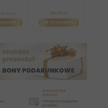
Li
56,00 zł
117,
0,00 zł
ZYKA
DO KOSZYKA
DO K
Gwarancja
jakości
et,
Oferujemy oryginalne
produkty