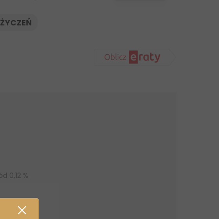
 ŻYCZEŃ
ód 0,12 %