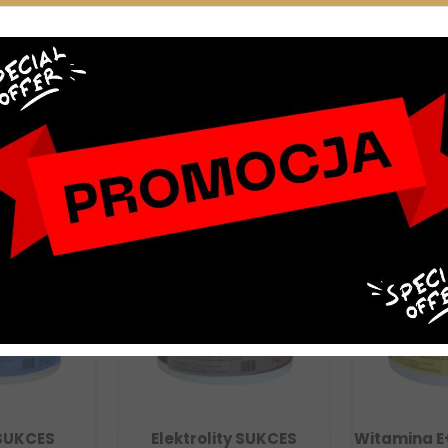
, jeśli tak nie jest, można je podać jako dodatek do meszu lub pas
łącznie po konsultacji z lekarzem weterynarii.
CES
Elektrolity SUKCES
Witamina E+se