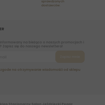
sprawdzonych
dostawców.
ER
informowany na bieżąco o naszych promocjach i
 Zapisz się do naszego newslettera!
zgode na otrzymywanie wiadomośći od sklepu
klep Stacjonarny Salon Jeździecki Pegaz