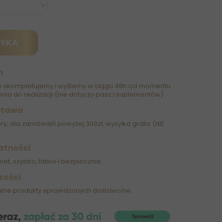
ZYKA
h
 skompletujemy i wyślemy w ciągu 48h od momentu
nia do realizacji (nie dotyczy pasz i suplementów)
stawa
óry, dla zamówień powyżej 300zł, wysyłka gratis (NIE
atności
net, szybko, łatwo i bezpiecznie
kości
alne produkty sprawdzonych dostawców.