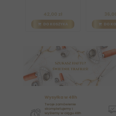
cine
42,00 zł
36,00 zł
DO KOSZYKA
DO KOSZY
Wysyłka w 48h
Twoje zamówienie
skompletujemy i
wyślemy w ciągu 48h