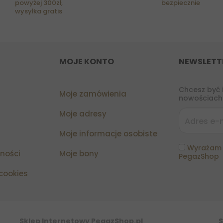
powyżej 300zł,
bezpiecznie
wysyłka gratis
MOJE KONTO
NEWSLETT
Chcesz być 
Moje zamówienia
nowościach?
Moje adresy
Moje informacje osobiste
Wyrażam 
tności
Moje bony
PegazShop
 cookies
Sklep Internetowy PegazShop.pl
S