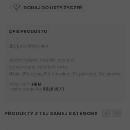
DODAJ DO LISTY ŻYCZEŃ
OPIS PRODUKTU
Skarpety firmy HKM.
Bardzo miękkie i szybko schnące.
Od wewnątrz materiał frotte.
Skład: 65% nylon, 17% bawełna, 15% poliester, 3% elastan.
Producent:
HKM
Indeks produktu:
86285873
PRODUKTY Z TEJ SAMEJ KATEGORII
‹
›