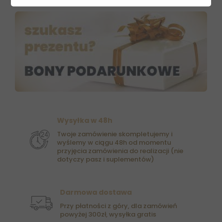
Wysyłka w 48h
Twoje zamówienie skompletujemy i
wyślemy w ciągu 48h od momentu
przyjęcia zamówienia do realizacji (nie
dotyczy pasz i suplementów)
Darmowa dostawa
Przy płatności z góry, dla zamówień
powyżej 300zł, wysyłka gratis