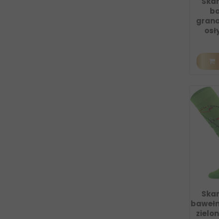
Ska
ba
gran
osł
Ska
bawełn
zielo