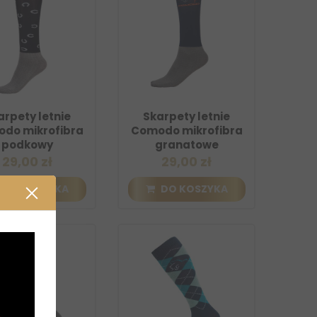
arpety letnie
Skarpety letnie
do mikrofibra
Comodo mikrofibra
podkowy
granatowe
29,00 zł
29,00 zł
DO KOSZYKA
DO KOSZYKA