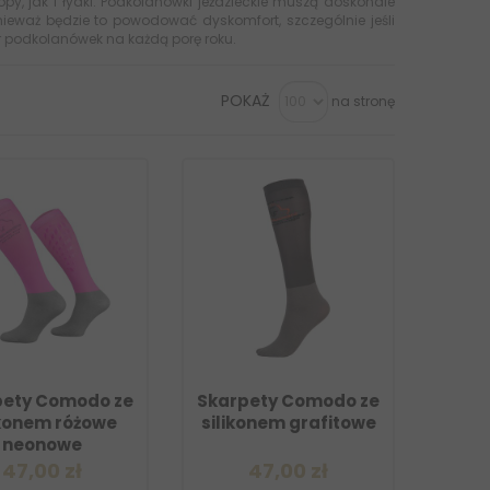
py, jak i łydki. Podkolanówki jeździeckie muszą doskonale
nieważ będzie to powodować dyskomfort, szczególnie jeśli
r podkolanówek na każdą porę roku.
POKAŻ
na stronę
pety Comodo ze
Skarpety Comodo ze
ikonem różowe
silikonem grafitowe
neonowe
47,00 zł
47,00 zł