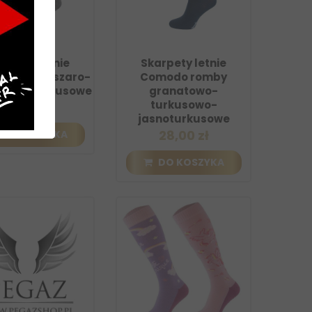
arpety letnie
Skarpety letnie
o romby szaro-
Comodo romby
szaro-turkusowe
granatowo-
turkusowo-
28,00 zł
jasnoturkusowe
28,00 zł
DO KOSZYKA
DO KOSZYKA