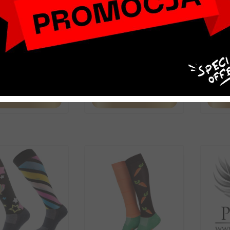
rpety letnie
Skarpety letnie
Sk
do mikrofibra
Comodo mikrofibra
Comod
podkowy
czarne
jasno
29,00 zł
29,00 zł
DO KOSZYKA
DO KOSZYKA
kawnik damski Eskadron
c Sports Hybrid Waistcoat
Nightblue,...
7,50 zł
425,00 zł
-30%
DO KOSZYKA