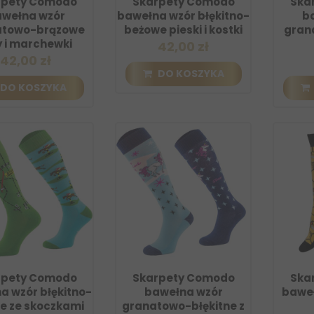
rpety Comodo
Skarpety Comodo
Ska
wełna wzór
bawełna wzór błękitno-
b
atowo-brązowe
beżowe pieski i kostki
gran
y i marchewki
42,00 zł
42,00 zł
DO KOSZYKA
DO KOSZYKA
rpety Comodo
Skarpety Comodo
Ska
a wzór błękitno-
bawełna wzór
baweł
ne ze skoczkami
granatowo-błękitne z