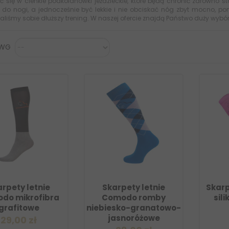
 się w cienkie podkolanówki jeździeckie, które będą chronić zarówno sto
 do nogi, a jednocześnie być lekkie i nie obciskać nóg zbyt mocno, po
liśmy sobie dłuższy trening. W naszej ofercie znajdą Państwo duży wybó
 WG
rpety letnie
Skarpety letnie
Skar
do mikrofibra
Comodo romby
sil
grafitowe
niebiesko-granatowo-
jasnoróżowe
29,00 zł