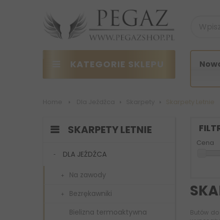
KATEGORIE SKLEPU
Nowo
Home
>
Dla Jeźdźca
>
Skarpety
>
Skarpety Letnie
FIL
SKARPETY LETNIE
Cena
DLA JEŹDŹCA
Na zawody
SKA
Bezrękawniki
Bielizna termoaktywna
Butów do 