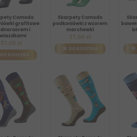
rpety Comodo
Skarpety Comodo
Ska
iówki grafitowe
podkoniówki z wzorem
bawełn
ednorożcem i
marchewki
bł
wiazdkami
37,00 zł
37,00 zł
DO KOSZYKA
DO KOSZYKA