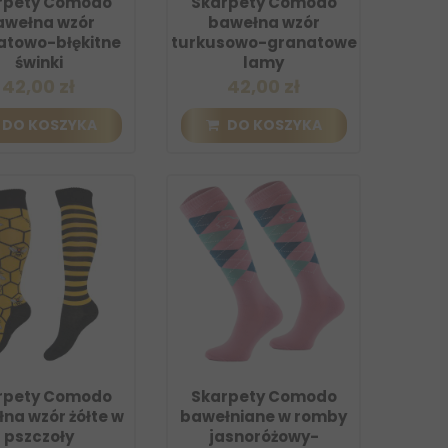
rpety Comodo
Skarpety Comodo
awełna wzór
bawełna wzór
atowo-błękitne
turkusowo-granatowe
świnki
lamy
42,00 zł
42,00 zł
DO KOSZYKA
DO KOSZYKA
rpety Comodo
Skarpety Comodo
na wzór żółte w
bawełniane w romby
pszczoły
jasnoróżowy-