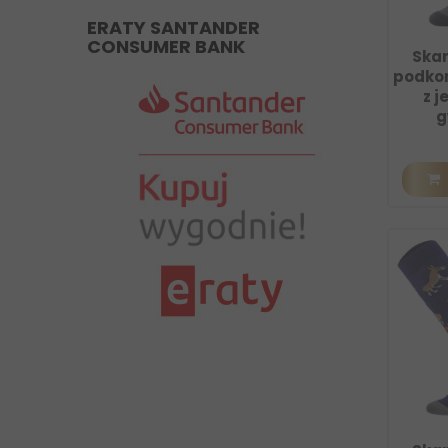
ERATY SANTANDER
CONSUMER BANK
Ska
podkon
z j
g