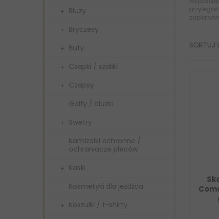
wyposażyć
przylegać
Bluzy
zaplanowa
Bryczesy
SORTUJ
Buty
Czapki / szaliki
Czapsy
Golfy / bluzki
Swetry
Kamizelki ochronne /
ochraniacze pleców
Kaski
Ska
Kosmetyki dla jeźdźca
Como
Koszulki / t-shirty