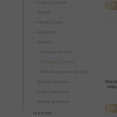
Kurtki / płaszcze
Ostrogi
Palcaty / baty
Rękawiczki
Skarpety
Skarpety zimowe
Skarpety letnie
Wkładki grzewcze do stóp
Skarp
Spodnie dresowe
sili
Torby / pokrowce
Wkładki grzewcze
DLA KONIA