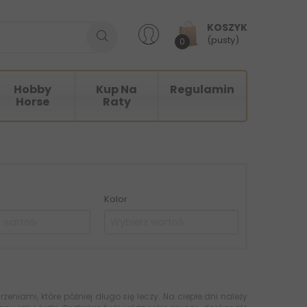
KOSZYK
(pusty)
0
Hobby
Kup Na
Regulamin
Horse
Raty
Kolor
eniami, które później długo się leczy. Na ciepłe dni należy