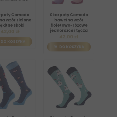
rpety Comodo
Skarpety Comodo
a wzór zielono-
bawełna wzór
ękitne skoki
fioletowo-różowe
jednorożce i tęcza
42,00 zł
42,00 zł
DO KOSZYKA
DO KOSZYKA