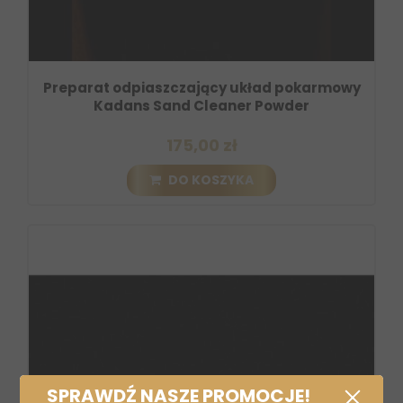
Preparat odpiaszczający układ pokarmowy
Kadans Sand Cleaner Powder
175,00 zł
DO KOSZYKA
SPRAWDŹ NASZE PROMOCJE!