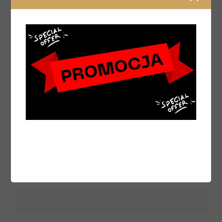
Pasta z selenem dla lepszej kondycji
mięśniowej Kadans Selen Plus
72,00 zł
DO KOSZYKA