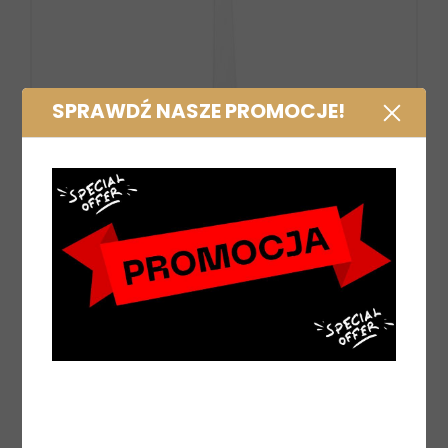
SPRAWDŹ NASZE PROMOCJE!
Krawat Ekkia biały
77,00 zł
DO KOSZYKA