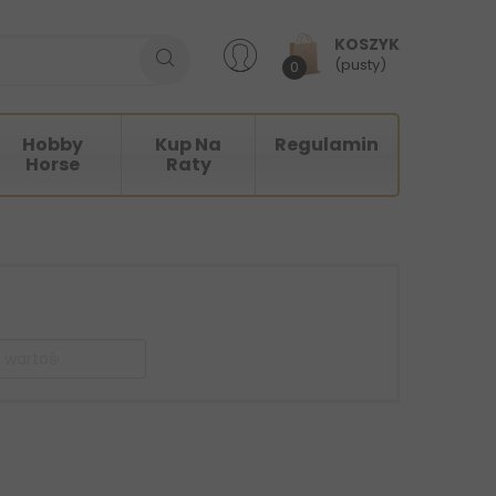
KOSZYK
(pusty)
0
Hobby
Kup Na
Regulamin
Horse
Raty