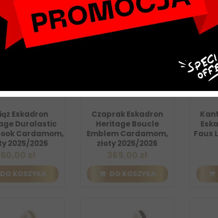
iąz Eskadron
Czaprak Eskadron
Kant
age Duralastic
Heritage Boucle
Eska
Hook Cardamom,
Emblem Cardamom,
Faux 
ty 2025/2026
złoty 2025/2026
60,00 zł
365,00 zł
DO KOSZYKA
DO KOSZYKA