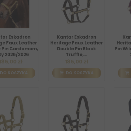
tar Eskadron
Kantar Eskadron
Kan
ge Faux Leather
Heritage Faux Leather
Herit
 Pin Cardamom,
Double Pin Black
Pin Wil
kawnik damski Eskadron
ty 2025/2026
Truffle,...
c Sports Hybrid Waistcoat
185,00 zł
185,00 zł
Nightblue,...
7,50 zł
425,00 zł
-30%
DO KOSZYKA
DO KOSZYKA
DO KOSZYKA