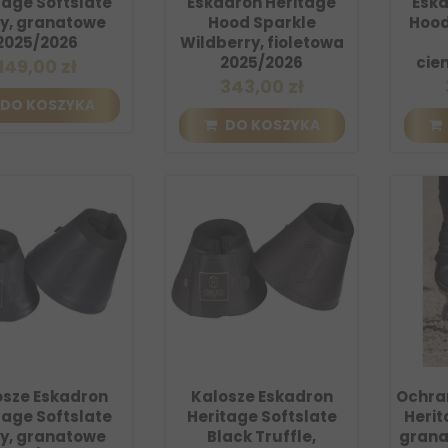
tage Softslate
Eskadron Heritage
Eska
y, granatowe
Hood Sparkle
Hood
2025/2026
Wildberry, fioletowa
2025/2026
cie
149,00 zł
343,00 zł
DO KOSZYKA
DO KOSZYKA
osze Eskadron
Kalosze Eskadron
Ochra
tage Softslate
Heritage Softslate
Herit
y, granatowe
Black Truffle,
grana