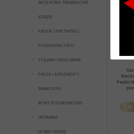
AKCESORIA TRENINGOWE
KSIĄŻKI
PADOK I PASTWISKO
PODKUWNICTWO
STAJNIA I SIODLARNIA
Uw
PASZA I SUPLEMENTY
Herit
Panic 
zło
SMAKOŁYKI
BONY PODARUNKOWE
UPOMINKI
HOBBY HORSE