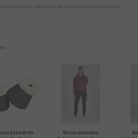
owe kolory: Navy, Black Truffle, Cardamon oraz Wildberry.
 WG
osze Eskadron
Bluza damska
B