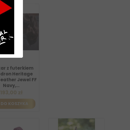
ar z futerkiem
dron Heritage
Leather Jewel FF
Navy,...
193,00 zł
DO KOSZYKA