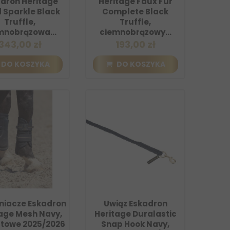
dron Heritage
Heritage Faux Fur
 Sparkle Black
Complete Black
Truffle,
Truffle,
mnobrązowa...
ciemnobrązowy...
343,00 zł
193,00 zł
DO KOSZYKA
DO KOSZYKA
niacze Eskadron
Uwiąz Eskadron
age Mesh Navy,
Heritage Duralastic
towe 2025/2026
Snap Hook Navy,