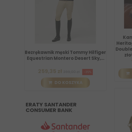
Kan
Herita
Double
ilfiger
Bezrękawnik męski Tommy Hilfiger
Bezrę
zło
Sky,...
Equestrian Montero Beige, beżowy
Classi
2026
259,35 zł
29
399,00 zł
5%
-35%
DO KOSZYKA
ERATY SANTANDER
CONSUMER BANK