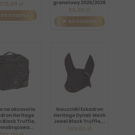
granatowy 2025/2026
215,00 zł
60,00 zł
DO KOSZYKA
DO KOSZYKA
a na akcesoria
Nauszniki Eskadron
dron Heritage
Heritage Dynair Mesh
 Black Truffle,
Jewel Black Truffle,...
mnobrązowa...
149,00 zł
214,00 zł