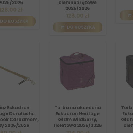
2025/2026
ciemnobrązowe
2025/2026
128,00 zł
128,00 zł
DO KOSZYKA
DO KOSZYKA
iąz Eskadron
Torba na akcesoria
Torb
age Duralastic
Eskadron Heritage
Eska
Hook Cardamom,
Glam Wildberry,
Glam
ty 2025/2026
fioletowa 2025/2026
cie
60,00 zł
214,00 zł