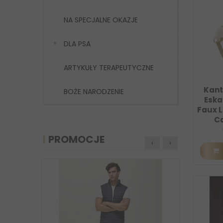
NA SPECJALNE OKAZJE
DLA PSA
ARTYKUŁY TERAPEUTYCZNE
Kant
BOŻE NARODZENIE
Eska
Faux L
Ca
PROMOCJE
‹
›