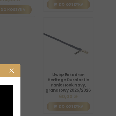
DO KOSZYKA
DO KOSZYKA
Uwiąz Eskadron
Heritage Duralastic
Panic Hook Navy,
granatowy 2025/2026
60,00 zł
DO KOSZYKA