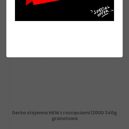
Derka stajenna HKM z rozcięciami 1200D 340g
granatowa