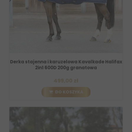
Derka stajenna i karuzelowa Kavalkade Halifax
2in1 600D 200g granatowa
499,00 zł
DO KOSZYKA