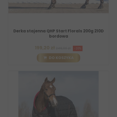
Derka stajenna QHP Start Florals 200g 210D
bordowa
199,20 zł
249,00 zł
-20%
DO KOSZYKA