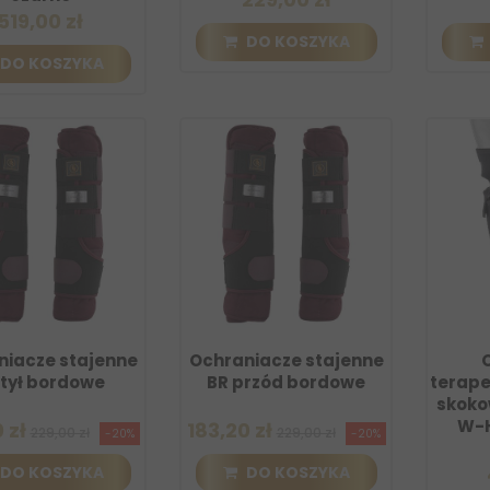
519,00 zł
DO KOSZYKA
DO KOSZYKA
niacze stajenne
Ochraniacze stajenne
 tył bordowe
BR przód bordowe
terape
skoko
W-H
 zł
183,20 zł
229,00 zł
229,00 zł
-20%
-20%
DO KOSZYKA
DO KOSZYKA