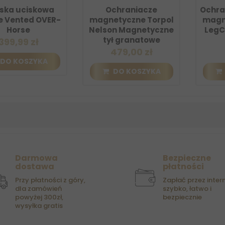
ska uciskowa
Ochraniacze
Ochra
e Vented OVER-
magnetyczne Torpol
magn
Horse
Nelson Magnetyczne
LegC
tył granatowe
399,99 zł
479,00 zł
DO KOSZYKA
DO KOSZYKA
Darmowa
Bezpieczne
dostawa
płatności
Przy płatności z góry,
Zapłać przez intern
dla zamówień
szybko, łatwo i
powyżej 300zł,
bezpiecznie
wysyłka gratis