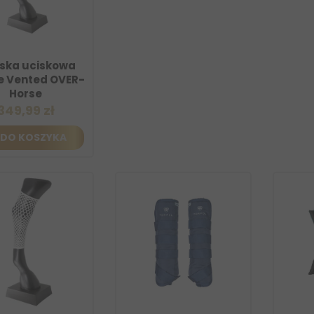
ic Sports Hybrid Waistcoat
Nightblue,...
97,50 zł
425,00 zł
-30%
DO KOSZYKA
ska uciskowa
e Vented OVER-
Horse
349,99 zł
DO KOSZYKA