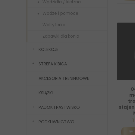
Wędzidła / kiełzna
Wodze i pomoce
Woltyżerka
Zabawki dla konia
KOLEKCJE
STREFA KIBICA
AKCESORIA TRENINGOWE
O
KSIĄŻKI
m
tr
stajen
PADOK I PASTWISKO
1
PODKUWNICTWO