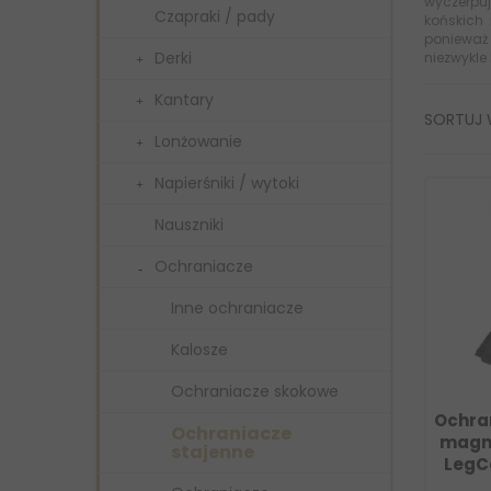
wyczerpuj
Czapraki / pady
końskich
ponieważ 
Derki
niezwykle
Kantary
SORTUJ
Lonżowanie
Napierśniki / wytoki
Nauszniki
Ochraniacze
Inne ochraniacze
Kalosze
Ochraniacze skokowe
Ochra
Ochraniacze
magne
stajenne
LegC