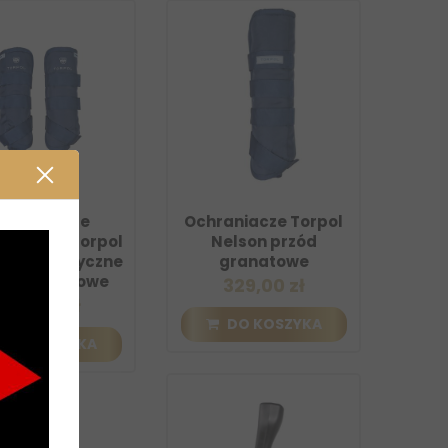
chraniacze
Ochraniacze Torpol
etyczne Torpol
Nelson przód
on Magnetyczne
granatowe
ód granatowe
329,00 zł
439,00 zł
DO KOSZYKA
DO KOSZYKA