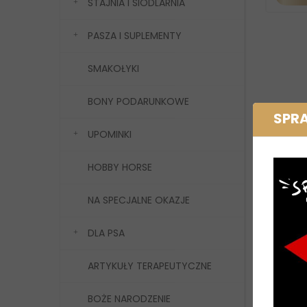
STAJNIA I SIODLARNIA
PASZA I SUPLEMENTY
SMAKOŁYKI
BONY PODARUNKOWE
SPR
UPOMINKI
HOBBY HORSE
NA SPECJALNE OKAZJE
DLA PSA
ARTYKUŁY TERAPEUTYCZNE
BOŻE NARODZENIE