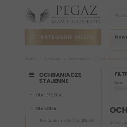
KATEGORIE SKLEPU
Nowo
Home
>
Dla Konia
>
Ochraniacze
>
Ochraniacze S
FIL
OCHRANIACZE
STAJENNE
Cena
DLA JEŹDŹCA
OCH
DLA KONIA
Bandaże / owijki / podkładki
Ochrania