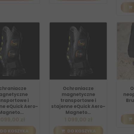
chraniacze
Ochraniacze
O
agnetyczne
magnetyczne
neo
ansportowe i
transportowe i
Bru
ne eQuick Aero-
stajenne eQuick Aero-
Magneto...
Magneto...
 099,00 zł
1 099,00 zł
DO KOSZYKA
DO KOSZYKA