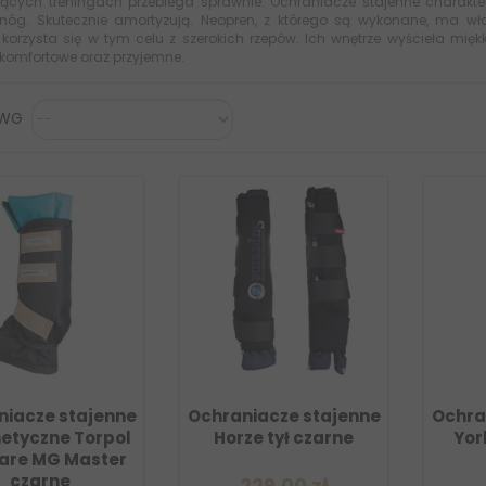
ących treningach przebiega sprawnie. Ochraniacze stajenne charakte
 nóg. Skutecznie amortyzują. Neopren, z którego są wykonane, ma wł
korzysta się w tym celu z szerokich rzepów. Ich wnętrze wyścieła miękk
 komfortowe oraz przyjemne.
 WG
niacze stajenne
Ochraniacze stajenne
Ochra
tyczne Torpol
Horze tył czarne
Yor
are MG Master
czarne
229,00 zł