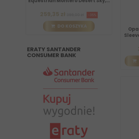
 Sky,...
Equestrian Montero Beige, beżowy
Class
2026
259,35 zł
2
399,00 zł
35%
-35%
DO KOSZYKA
Opa
Sleev
ERATY SANTANDER
CONSUMER BANK