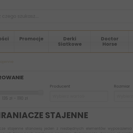
ści
Promocje
Derki
Doctor
Siatkowe
Horse
tajenne
TROWANIE
Producent
Rozmiar
135 zł - 1110 zł
RANIACZE STAJENNE
cze stajenne stanowią jeden z niezbędnych elementów wyposażenia k