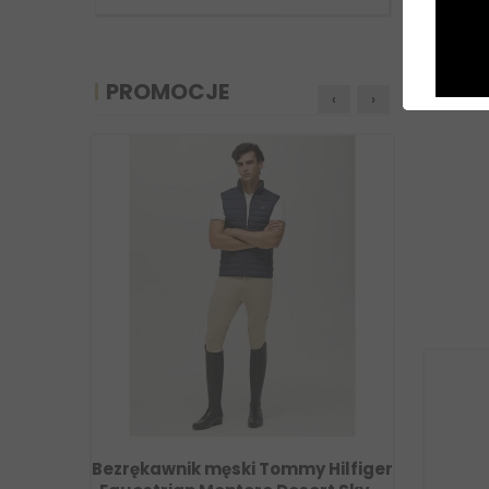
PROMOCJE
‹
›
Hilfiger
Bezrękawnik męski Tommy Hilfiger
Bezr