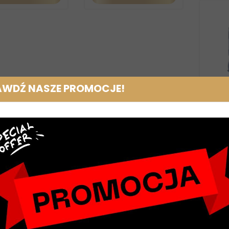
AWDŹ NASZE PROMOCJE!
O
magn
Nels
prz