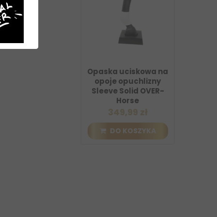
Opaska uciskowa na
opoje opuchlizny
Sleeve Solid OVER-
Horse
349,99 zł
DO KOSZYKA