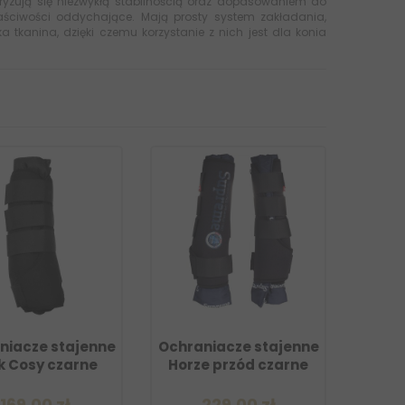
ryzują się niezwykłą stabilnością oraz dopasowaniem do
aściwości oddychające. Mają prosty system zakładania,
a tkanina, dzięki czemu korzystanie z nich jest dla konia
niacze stajenne
Ochraniacze stajenne
k Cosy czarne
Horze przód czarne
169,00 zł
229,00 zł