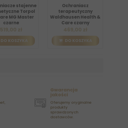
niacze stajenne
Ochraniacz
etyczne Torpol
terapeutyczny
are MG Master
Waldhausen Health &
czarne
Care czarny
519,00 zł
469,00 zł
DO KOSZYKA
DO KOSZYKA
Gwarancja
jakości
et,
Oferujemy oryginalne
produkty
sprawdzonych
dostawców.