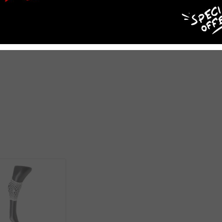
ękawnik damski Eskadron